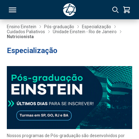
Ensino Einstein
Pós-graduação
Especialização
Cuidados Paliativos
Unidade Einstein - Rio de Janeiro
Nutricionista
RSO
Especialização
TIVAS
S
IN
ONAL
 MBA
Nossos programas de Pós-graduação são desenvolvidos por
NTRO