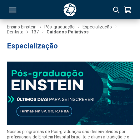
Ensino Einstein
Pós-graduação
Especialização
Dentista
137
Cuidados Paliativos
RSO
Especialização
TIVAS
S
IN
ONAL
 MBA
Nossos programas de Pós-graduação são desenvolvidos por
profissionais do Einstein Hospital Israelita e aliam a tradição e o
NTRO