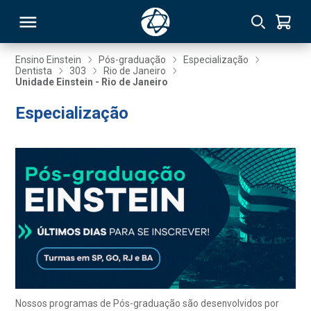
Ensino Einstein
Pós-graduação
Especialização
Dentista
303
Rio de Janeiro
Unidade Einstein - Rio de Janeiro
RSO
Especialização
TIVAS
S
IN
ONAL
 MBA
Nossos programas de Pós-graduação são desenvolvidos por
NTRO