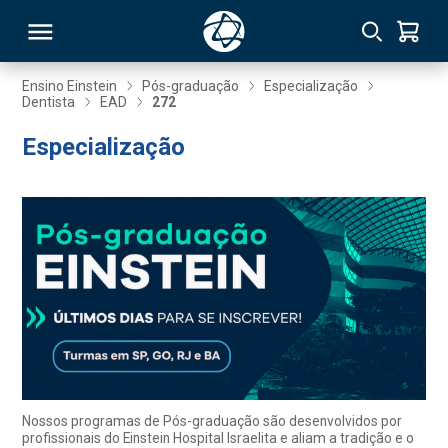
Ensino Einstein
Pós-graduação
Especialização
Dentista
EAD
272
RSO
Especialização
TIVAS
S
IN
ONAL
 MBA
Nossos programas de Pós-graduação são desenvolvidos por
profissionais do Einstein Hospital Israelita e aliam a tradição e o
NTRO