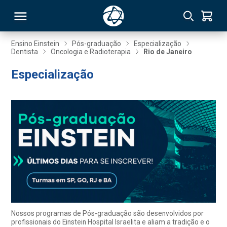
Ensino Einstein
Pós-graduação
Especialização
Dentista
Oncologia e Radioterapia
Rio de Janeiro
RSO
Especialização
TIVAS
S
IN
ONAL
 MBA
Nossos programas de Pós-graduação são desenvolvidos por
profissionais do Einstein Hospital Israelita e aliam a tradição e o
NTRO