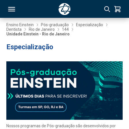
Ensino Einstein
Pós-graduação
Especialização
Dentista
Rio de Janeiro
144
Unidade Einstein - Rio de Janeiro
RSO
Especialização
TIVAS
S
IN
ONAL
 MBA
Nossos programas de Pós-graduação são desenvolvidos por
NTRO