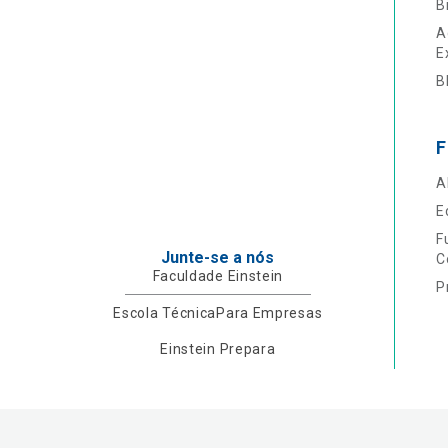
B
A
E
B
F
A
E
F
Junte-se a nós
C
Faculdade Einstein
P
Escola Técnica
Para Empresas
Einstein Prepara