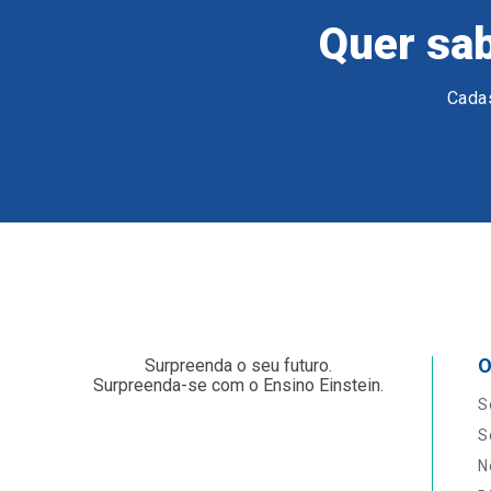
Quer sab
Cadas
O
Surpreenda o seu futuro.
Surpreenda-se com o Ensino Einstein.
S
S
N