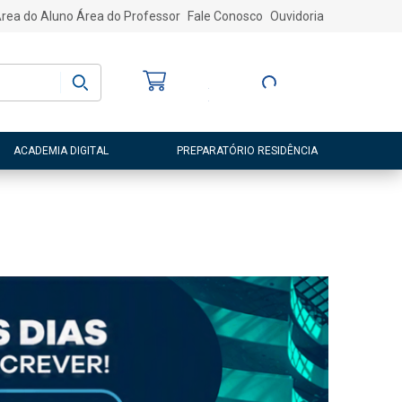
rea do Aluno
Área do Professor
Fale Conosco
Ouvidoria
Bem-vindo
(a)
Entre ou Cadastre-
se
ACADEMIA DIGITAL
PREPARATÓRIO RESIDÊNCIA