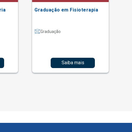
ria
Graduação em Fisioterapia
Gr
Graduação
Saiba mais