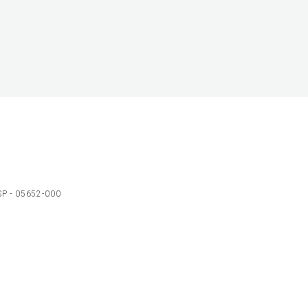
 SP - 05652-000
Ol
C