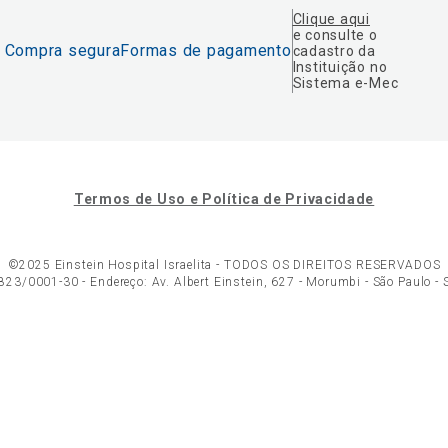
Clique aqui
e consulte o
Compra segura
Formas de pagamento
cadastro da
Instituição no
Sistema e-Mec
Termos de Uso e Política de Privacidade
©2025 Einstein Hospital Israelita -
TODOS OS DIREITOS RESERVADOS
23/0001-30 - Endereço: Av. Albert Einstein, 627 - Morumbi - São Paulo -