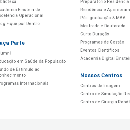
iblioteca
Preparatório Residência
cademia Einstein de
Residência e Aprimora
xcelência Operacional
Pós-graduação & MBA
log Fique por Dentro
Mestrado e Doutorado
Curta Duração
aça Parte
Programas de Gestão
Eventos Científicos
lumni
Academia Digital Einstei
ducação em Saúde da População
undo de Estímulo ao
Nossos Centros
onhecimento
rogramas Internacionais
Centros de Imagem
Centro de Simulação Rea
Centro de Cirurgia Robót