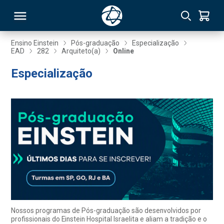
Ensino Einstein
Pós-graduação
Especialização
EAD
282
Arquiteto(a)
Online
RSO
Especialização
TIVAS
S
IN
ONAL
 MBA
Nossos programas de Pós-graduação são desenvolvidos por
profissionais do Einstein Hospital Israelita e aliam a tradição e o
NTRO