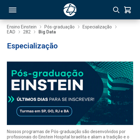
Ensino Einstein
Pós-graduação
Especialização
EAD
282
Big Data
RSO
Especialização
TIVAS
S
IN
ONAL
 MBA
Nossos programas de Pós-graduação são desenvolvidos por
profissionais do Einstein Hospital Israelita e aliam a tradição e o
NTRO