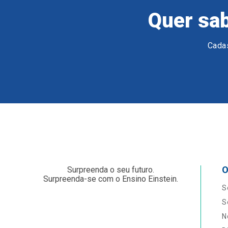
Quer sab
Cadas
O
Surpreenda o seu futuro.
Surpreenda-se com o Ensino Einstein.
S
S
N