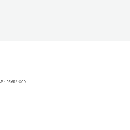
 SP - 05652-000
Ol
C