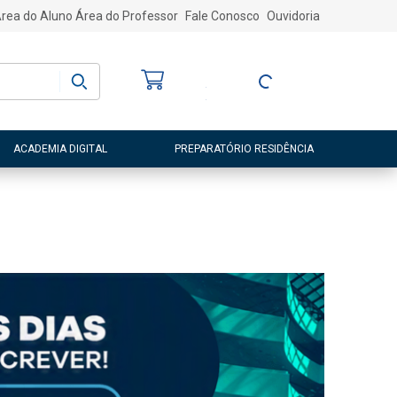
rea do Aluno
Área do Professor
Fale Conosco
Ouvidoria
Bem-vindo
(a)
Entre ou Cadastre-
se
ACADEMIA DIGITAL
PREPARATÓRIO RESIDÊNCIA