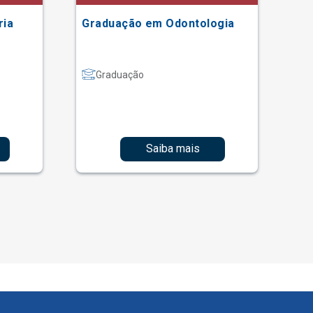
ria
Graduação em Odontologia
Gr
Graduação
Saiba mais