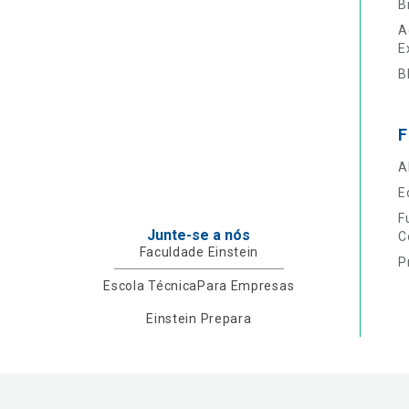
B
A
E
B
F
A
E
F
Junte-se a nós
C
Faculdade Einstein
P
Escola Técnica
Para Empresas
Einstein Prepara