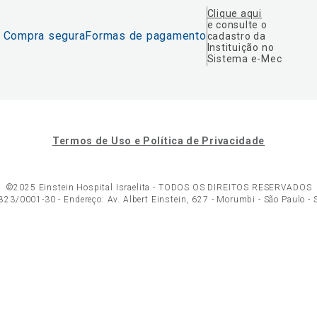
Clique aqui
e consulte o
Compra segura
Formas de pagamento
cadastro da
Instituição no
Sistema e-Mec
Termos de Uso e Política de Privacidade
©2025 Einstein Hospital Israelita -
TODOS OS DIREITOS RESERVADOS
23/0001-30 - Endereço: Av. Albert Einstein, 627 - Morumbi - São Paulo -