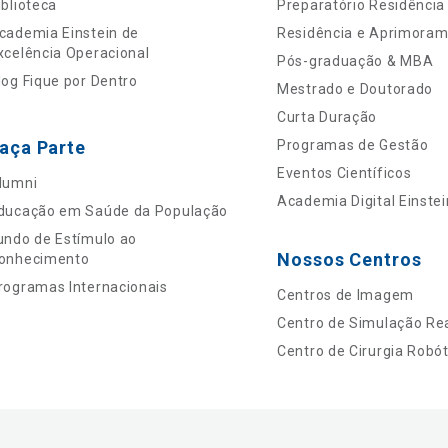
iblioteca
Preparatório Residência
cademia Einstein de
Residência e Aprimora
xcelência Operacional
Pós-graduação & MBA
log Fique por Dentro
Mestrado e Doutorado
Curta Duração
aça Parte
Programas de Gestão
Eventos Científicos
lumni
Academia Digital Einstei
ducação em Saúde da População
undo de Estímulo ao
Nossos Centros
onhecimento
rogramas Internacionais
Centros de Imagem
Centro de Simulação Rea
Centro de Cirurgia Robót