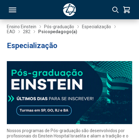
Ensino Einstein
Pós-graduação
Especialização
EAD
282
Psicopedagogo(a)
RSO
Especialização
TIVAS
S
IN
ONAL
 MBA
Nossos programas de Pós-graduação são desenvolvidos por
profissionais do Einstein Hospital Israelita e aliam a tradição e o
NTRO