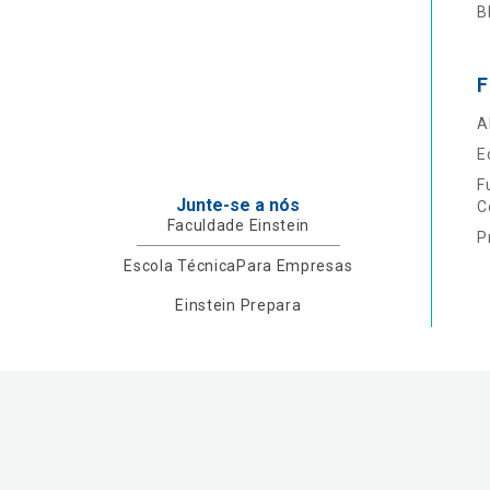
B
F
A
E
F
Junte-se a nós
C
Faculdade Einstein
P
Escola Técnica
Para Empresas
Einstein Prepara