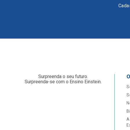
Cadas
O
Surpreenda o seu futuro.
Surpreenda-se com o Ensino Einstein.
S
S
N
B
A
E