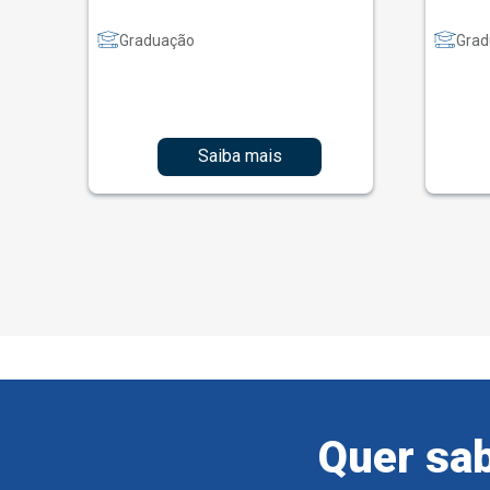
Graduação
Grad
Saiba mais
Quer sab