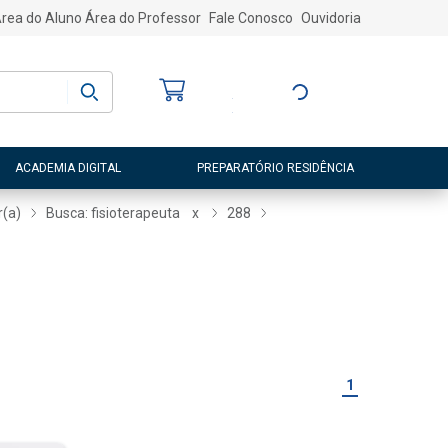
rea do Aluno
Área do Professor
Fale Conosco
Ouvidoria
Bem-vindo
(a)
Entre ou Cadastre-
se
ACADEMIA DIGITAL
PREPARATÓRIO RESIDÊNCIA
r(a)
Busca: fisioterapeuta
x
288
1