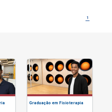
1
ria
Graduação em Fisioterapia
Gr