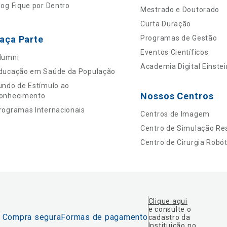
log Fique por Dentro
Mestrado e Doutorado
Curta Duração
aça Parte
Programas de Gestão
Eventos Científicos
lumni
Academia Digital Einstei
ducação em Saúde da População
undo de Estímulo ao
Nossos Centros
onhecimento
rogramas Internacionais
Centros de Imagem
Centro de Simulação Rea
Centro de Cirurgia Robót
Clique aqui
e consulte o
Compra segura
Formas de pagamento
cadastro da
Instituição no