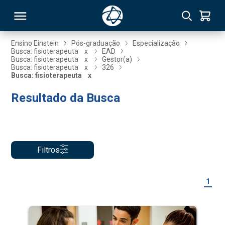
Ensino Einstein
Pós-graduação
Especialização
Busca: fisioterapeuta
x
EAD
Busca: fisioterapeuta
x
Gestor(a)
RSO
Busca: fisioterapeuta
x
326
Busca: fisioterapeuta
x
Resultado da Busca
TIVAS
S
IN
ONAL
Filtros
 MBA
1
NTRO