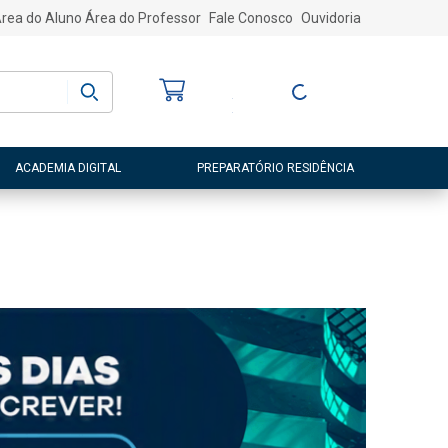
rea do Aluno
Área do Professor
Fale Conosco
Ouvidoria
Bem-vindo
(a)
Entre ou Cadastre-
se
ACADEMIA DIGITAL
PREPARATÓRIO RESIDÊNCIA