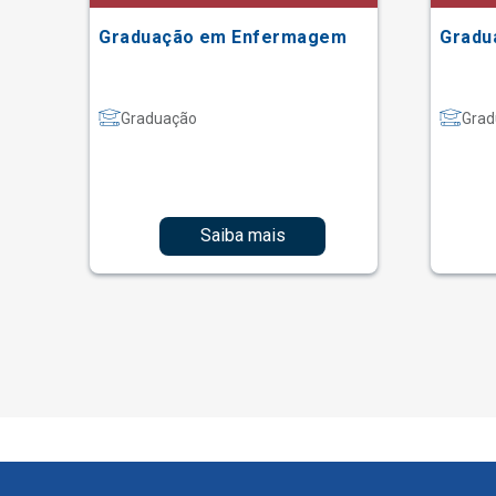
ão
Graduação em Enfermagem
Gradu
Graduação
Grad
Saiba mais