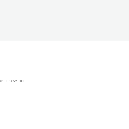
 SP - 05652-000
Ol
C