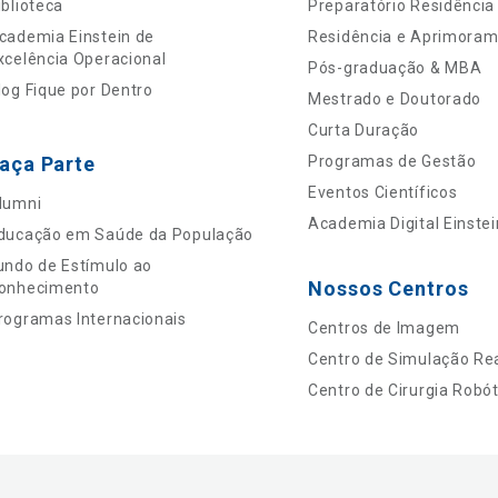
iblioteca
Preparatório Residência
cademia Einstein de
Residência e Aprimora
xcelência Operacional
Pós-graduação & MBA
log Fique por Dentro
Mestrado e Doutorado
Curta Duração
aça Parte
Programas de Gestão
Eventos Científicos
lumni
Academia Digital Einstei
ducação em Saúde da População
undo de Estímulo ao
Nossos Centros
onhecimento
rogramas Internacionais
Centros de Imagem
Centro de Simulação Rea
Centro de Cirurgia Robót