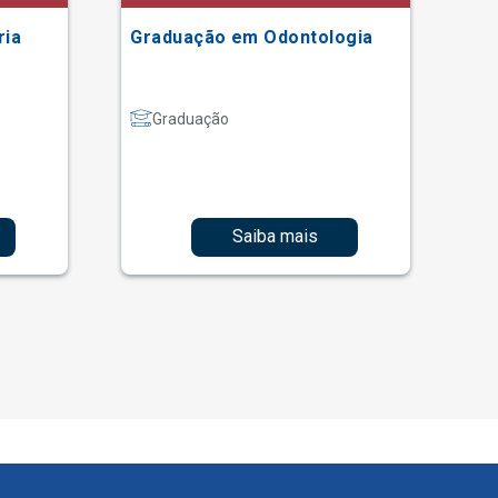
ria
Graduação em Odontologia
Gr
Graduação
Saiba mais