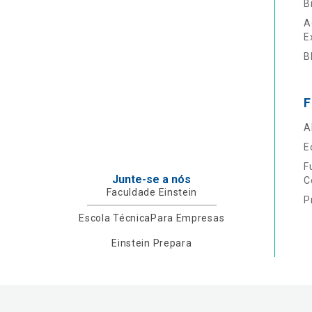
B
A
E
B
F
A
E
F
Junte-se a nós
C
Faculdade Einstein
P
Escola Técnica
Para Empresas
Einstein Prepara