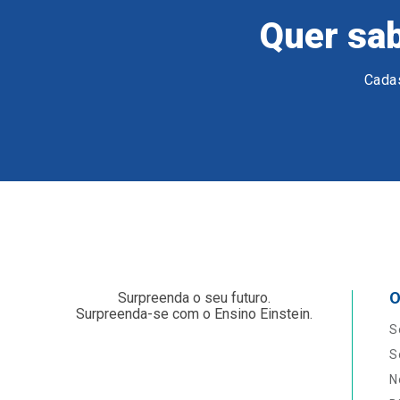
Quer sab
Cadas
O
Surpreenda o seu futuro.
Surpreenda-se com o Ensino Einstein.
S
S
N