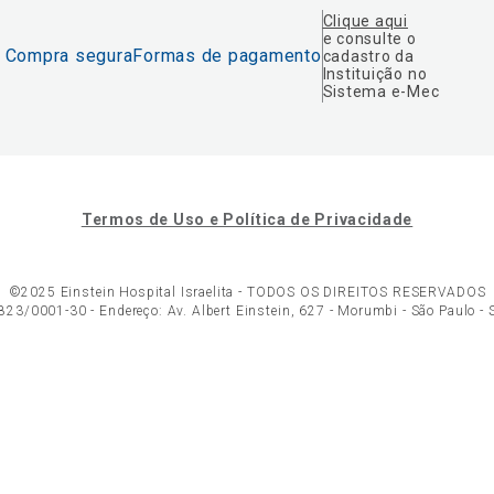
Clique aqui
e consulte o
Compra segura
Formas de pagamento
cadastro da
Instituição no
Sistema e-Mec
Termos de Uso e Política de Privacidade
©2025 Einstein Hospital Israelita -
TODOS OS DIREITOS RESERVADOS
23/0001-30 - Endereço: Av. Albert Einstein, 627 - Morumbi - São Paulo -