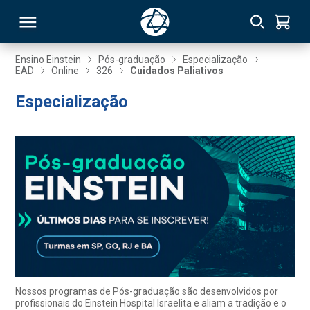
Ensino Einstein
Pós-graduação
Especialização
EAD
Online
326
Cuidados Paliativos
RSO
Especialização
TIVAS
S
IN
ONAL
 MBA
Nossos programas de Pós-graduação são desenvolvidos por
profissionais do Einstein Hospital Israelita e aliam a tradição e o
NTRO