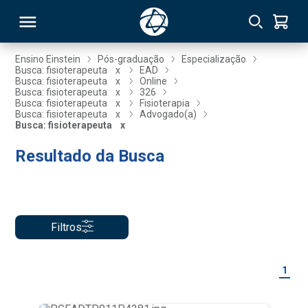
Ensino Einstein
Pós-graduação
Especialização
Busca: fisioterapeuta
x
EAD
Busca: fisioterapeuta
x
Online
RSO
Busca: fisioterapeuta
x
326
Busca: fisioterapeuta
x
Fisioterapia
Busca: fisioterapeuta
x
Advogado(a)
Busca: fisioterapeuta
x
TIVAS
Resultado da Busca
S
IN
ONAL
Filtros
 MBA
1
NTRO