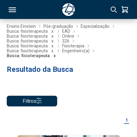
Ensino Einstein
Pós-graduação
Especialização
Busca: fisioterapeuta
x
EAD
Busca: fisioterapeuta
x
Online
RSO
Busca: fisioterapeuta
x
326
Busca: fisioterapeuta
x
Fisioterapia
Busca: fisioterapeuta
x
Engenheiro(a)
Busca: fisioterapeuta
x
TIVAS
Resultado da Busca
S
IN
ONAL
Filtros
 MBA
1
NTRO