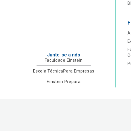
B
F
A
E
F
Junte-se a nós
C
Faculdade Einstein
P
Escola Técnica
Para Empresas
Einstein Prepara