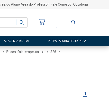
rea do Aluno
Área do Professor
Fale Conosco
Ouvidoria
Bem-vindo
(a)
Entre ou Cadastre-
se
ACADEMIA DIGITAL
PREPARATÓRIO RESIDÊNCIA
e
Busca: fisioterapeuta
x
326
1