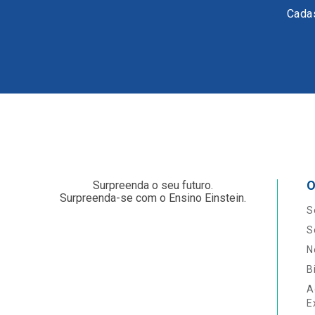
Cadas
O
Surpreenda o seu futuro.
Surpreenda-se com o Ensino Einstein.
S
S
N
B
A
E