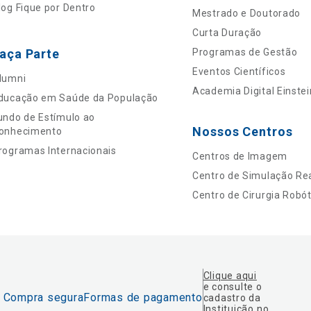
log Fique por Dentro
Mestrado e Doutorado
Curta Duração
aça Parte
Programas de Gestão
Eventos Científicos
lumni
Academia Digital Einstei
ducação em Saúde da População
undo de Estímulo ao
Nossos Centros
onhecimento
rogramas Internacionais
Centros de Imagem
Centro de Simulação Rea
Centro de Cirurgia Robót
Clique aqui
e consulte o
Compra segura
Formas de pagamento
cadastro da
Instituição no