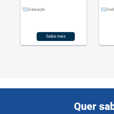
Graduação
Grad
Saiba mais
Quer sab