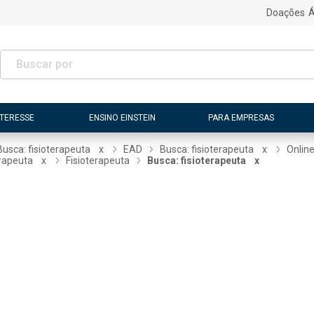
Doações
Á
NTERESSE
ENSINO EINSTEIN
PARA EMPRESAS
Busca: fisioterapeuta
x
EAD
Busca: fisioterapeuta
x
Onlin
erapeuta
x
Fisioterapeuta
Busca: fisioterapeuta
x