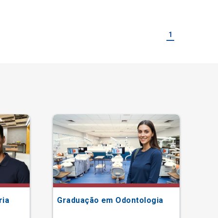
1
ria
Graduação em Odontologia
Gr