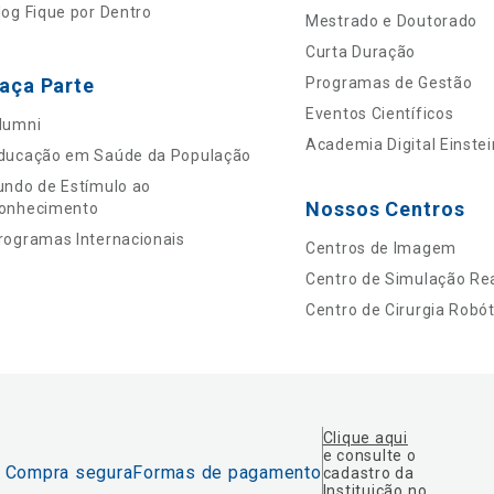
log Fique por Dentro
Mestrado e Doutorado
Curta Duração
aça Parte
Programas de Gestão
Eventos Científicos
lumni
Academia Digital Einstei
ducação em Saúde da População
undo de Estímulo ao
Nossos Centros
onhecimento
rogramas Internacionais
Centros de Imagem
Centro de Simulação Rea
Centro de Cirurgia Robót
Clique aqui
e consulte o
Compra segura
Formas de pagamento
cadastro da
Instituição no