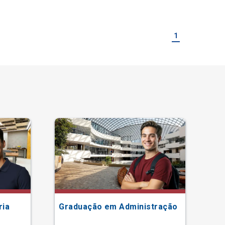
1
ria
Graduação em Administração
Gr