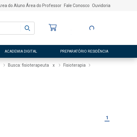
rea do Aluno
Área do Professor
Fale Conosco
Ouvidoria
Bem-vindo
(a)
Entre ou Cadastre-
se
ACADEMIA DIGITAL
PREPARATÓRIO RESIDÊNCIA
e
Busca: fisioterapeuta
x
Fisioterapia
1