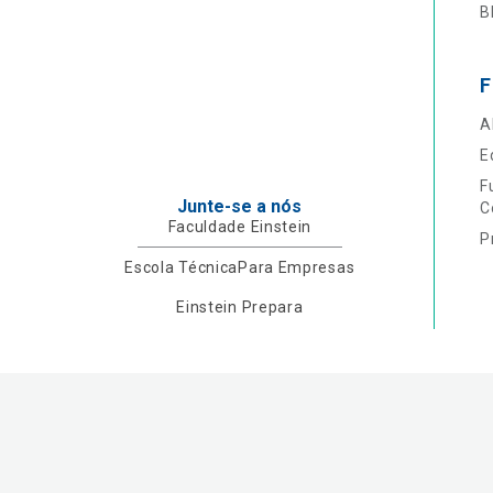
B
F
A
E
F
Junte-se a nós
C
Faculdade Einstein
P
Escola Técnica
Para Empresas
Einstein Prepara