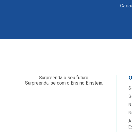
Cadas
O
Surpreenda o seu futuro.
Surpreenda-se com o Ensino Einstein.
S
S
N
B
A
E