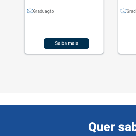
Graduação
Grad
Saiba mais
Quer sab