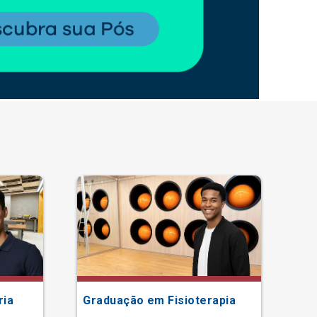
ria
Graduação em Fisioterapia
Gr