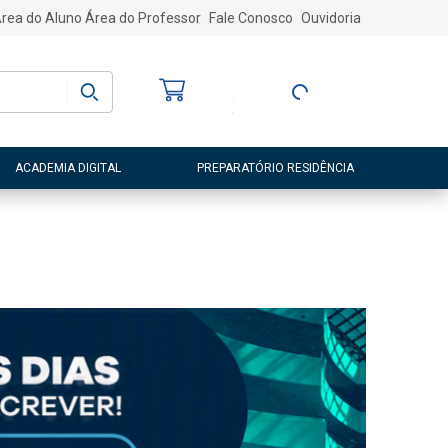
rea do Aluno
Área do Professor
Fale Conosco
Ouvidoria
Bem-vindo
(a)
Entre ou Cadastre-
se
ACADEMIA DIGITAL
PREPARATÓRIO RESIDÊNCIA