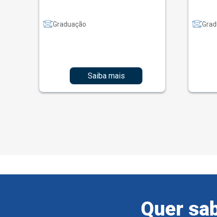
Graduação
Grad
Saiba mais
Quer sab