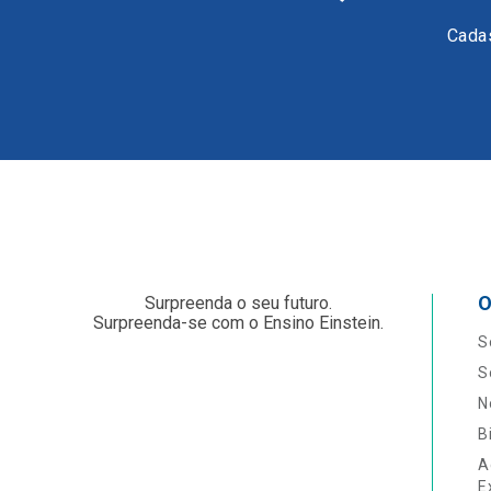
Cadas
O
Surpreenda o seu futuro.
Surpreenda-se com o Ensino Einstein.
S
S
N
B
A
E