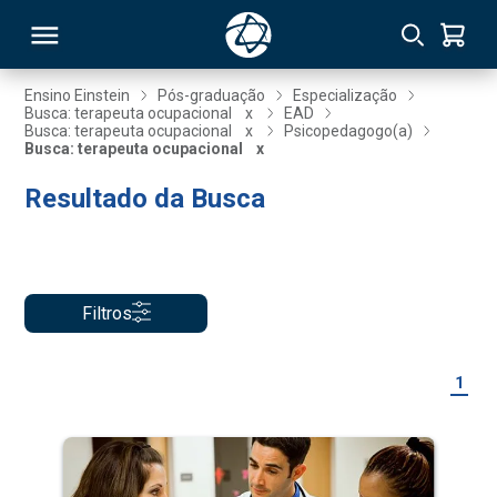
Ensino Einstein
Pós-graduação
Especialização
Busca: terapeuta ocupacional
x
EAD
Busca: terapeuta ocupacional
x
Psicopedagogo(a)
RSO
Busca: terapeuta ocupacional
x
Resultado da Busca
TIVAS
S
IN
ONAL
Filtros
1
 MBA
NTRO