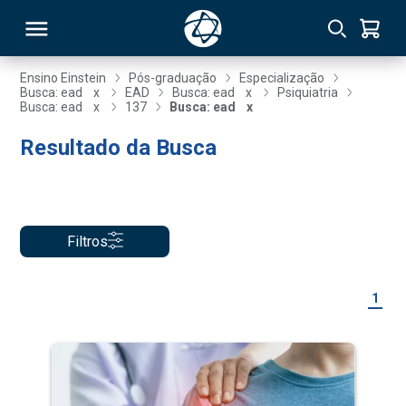
Ensino Einstein
Pós-graduação
Especialização
Busca: ead
x
EAD
Busca: ead
x
Psiquiatria
Busca: ead
x
137
Busca: ead
x
RSO
Resultado da Busca
TIVAS
S
IN
Filtros
ONAL
1
 MBA
NTRO