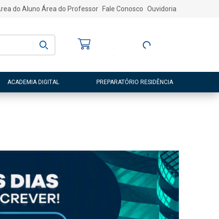
rea do Aluno
Área do Professor
Fale Conosco
Ouvidoria
Bem-vindo
(a)
Entre ou Cadastre-
se
ACADEMIA DIGITAL
PREPARATÓRIO RESIDÊNCIA