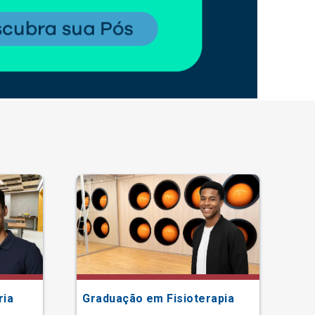
ria
Graduação em Fisioterapia
Gr