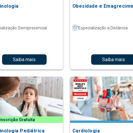
inologia
Obesidade e Emagrecim
ialização Semipresencial
Especialização a Distância
Saiba mais
Saiba mais
Inscrição Gratuita
inologia Pediátrica
Cardiologia