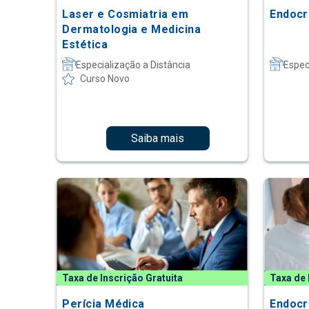
Laser e Cosmiatria em
Endocr
Dermatologia e Medicina
Estética
Especialização a Distância
Espec
Curso Novo
Saiba mais
Taxa de Inscrição Gratuita
Taxa de 
Perícia Médica
Endocr