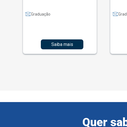
Graduação
Grad
Saiba mais
Quer sab