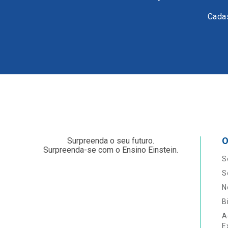
Cadas
O
Surpreenda o seu futuro.
Surpreenda-se com o Ensino Einstein.
S
S
N
B
A
E