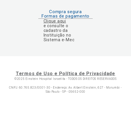
Compra segura
Formas de pagamento
Clique aqui
e consulte o
cadastro da
Instituição no
Sistema e-Mec
Termos de Uso e Política de Privacidade
©2025 Einstein Hospital Israelita -
TODOS OS DIREITOS RESERVADOS
CNPJ: 60.765.823/0001-30 - Endereço: Av. Albert Einstein, 627 - Morumbi -
São Paulo - SP - 05652-000
Ol