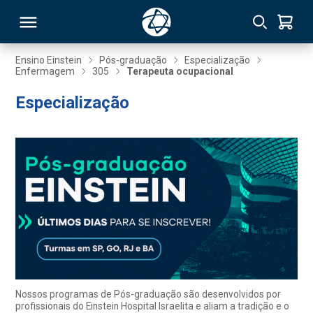
Ensino Einstein
Pós-graduação
Especialização
Enfermagem
305
Terapeuta ocupacional
RSO
Especialização
TIVAS
S
IN
ONAL
 MBA
Nossos programas de Pós-graduação são desenvolvidos por
profissionais do Einstein Hospital Israelita e aliam a tradição e o
NTRO