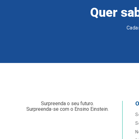
Quer sab
Cadas
O
Surpreenda o seu futuro.
Surpreenda-se com o Ensino Einstein.
S
S
N