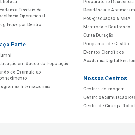
iblioteca
Preparatório Residência
cademia Einstein de
Residência e Aprimora
xcelência Operacional
Pós-graduação & MBA
log Fique por Dentro
Mestrado e Doutorado
Curta Duração
aça Parte
Programas de Gestão
Eventos Científicos
lumni
Academia Digital Einstei
ducação em Saúde da População
undo de Estímulo ao
Nossos Centros
onhecimento
rogramas Internacionais
Centros de Imagem
Centro de Simulação Rea
Centro de Cirurgia Robót