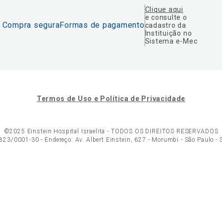
Clique aqui
e consulte o
Compra segura
Formas de pagamento
cadastro da
Instituição no
Sistema e-Mec
Termos de Uso e Política de Privacidade
©2025 Einstein Hospital Israelita -
TODOS OS DIREITOS RESERVADOS
23/0001-30 - Endereço: Av. Albert Einstein, 627 - Morumbi - São Paulo -