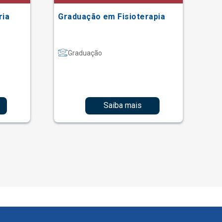
ria
Graduação em Fisioterapia
Gr
Graduação
Saiba mais