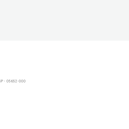
 SP - 05652-000
Ol
C