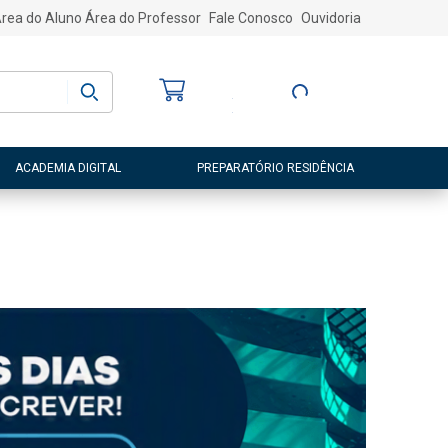
rea do Aluno
Área do Professor
Fale Conosco
Ouvidoria
Bem-vindo
(a)
Entre ou Cadastre-
se
ACADEMIA DIGITAL
PREPARATÓRIO RESIDÊNCIA