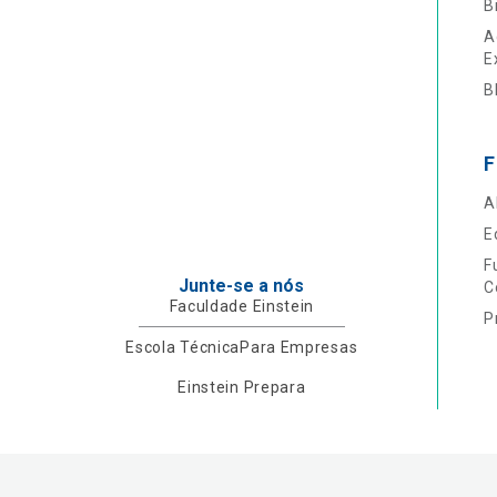
B
A
E
B
F
A
E
F
Junte-se a nós
C
Faculdade Einstein
P
Escola Técnica
Para Empresas
Einstein Prepara