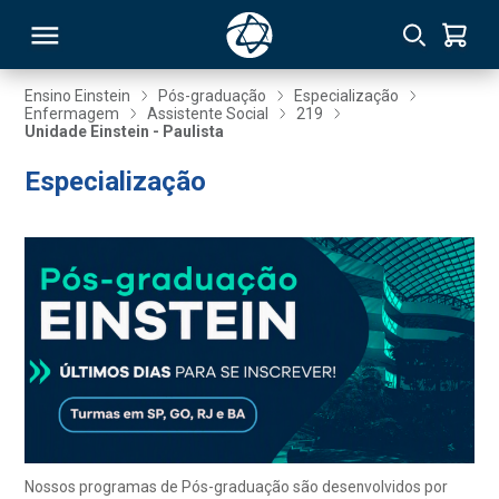
Ensino Einstein
Pós-graduação
Especialização
Enfermagem
Assistente Social
219
Unidade Einstein - Paulista
RSO
Especialização
TIVAS
S
IN
ONAL
 MBA
Nossos programas de Pós-graduação são desenvolvidos por
NTRO