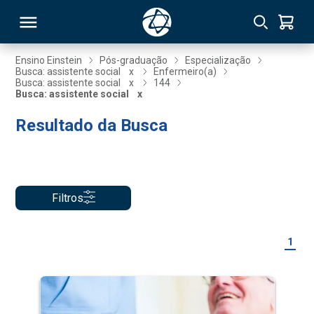
Ensino Einstein
Pós-graduação
Especialização
Busca: assistente social
x
Enfermeiro(a)
Busca: assistente social
x
144
RSO
Busca: assistente social
x
Resultado da Busca
TIVAS
S
IN
ONAL
Filtros
1
 MBA
NTRO