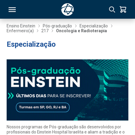
Ensino Einstein
Pós-graduação
Especialização
Enfermeiro(a)
217
Oncologia e Radioterapia
RSO
Especialização
TIVAS
S
IN
ONAL
 MBA
Nossos programas de Pós-graduação são desenvolvidos por
profissionais do Einstein Hospital Israelita e aliam a tradição e o
NTRO