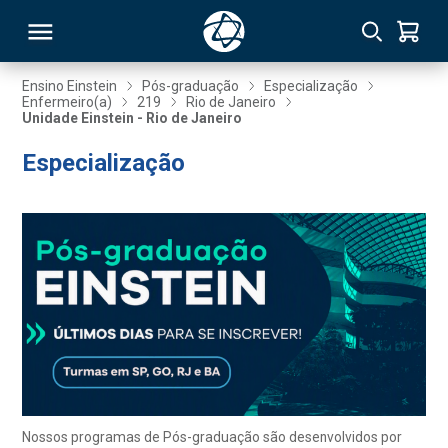
Ensino Einstein
Pós-graduação
Especialização
Enfermeiro(a)
219
Rio de Janeiro
Unidade Einstein - Rio de Janeiro
RSO
Especialização
TIVAS
S
IN
ONAL
 MBA
Nossos programas de Pós-graduação são desenvolvidos por
NTRO