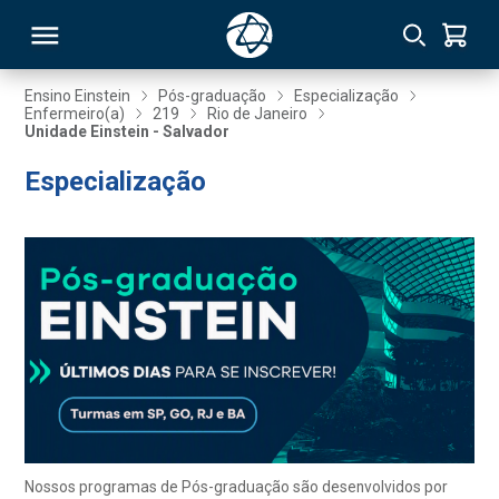
Ensino Einstein
Pós-graduação
Especialização
Enfermeiro(a)
219
Rio de Janeiro
Unidade Einstein - Salvador
RSO
Especialização
TIVAS
S
IN
ONAL
 MBA
Nossos programas de Pós-graduação são desenvolvidos por
NTRO