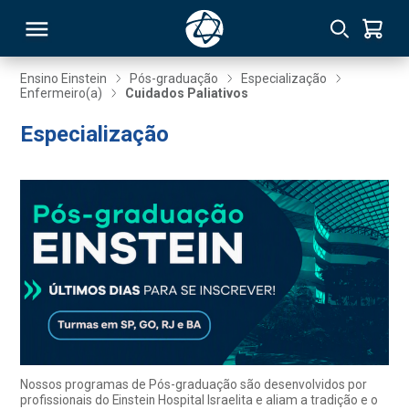
Ensino Einstein
Pós-graduação
Especialização
Enfermeiro(a)
Cuidados Paliativos
RSO
Especialização
TIVAS
S
IN
ONAL
 MBA
Nossos programas de Pós-graduação são desenvolvidos por
profissionais do Einstein Hospital Israelita e aliam a tradição e o
NTRO