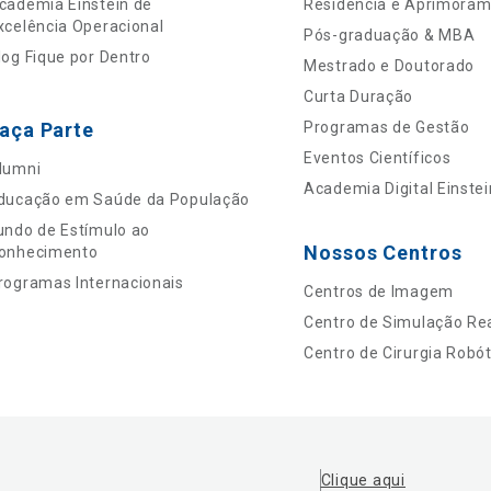
cademia Einstein de
Residência e Aprimora
xcelência Operacional
Pós-graduação & MBA
log Fique por Dentro
Mestrado e Doutorado
Curta Duração
aça Parte
Programas de Gestão
Eventos Científicos
lumni
Academia Digital Einstei
ducação em Saúde da População
undo de Estímulo ao
Nossos Centros
onhecimento
rogramas Internacionais
Centros de Imagem
Centro de Simulação Rea
Centro de Cirurgia Robót
Clique aqui