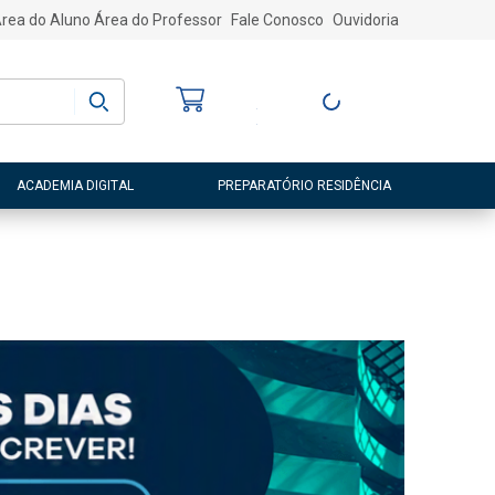
rea do Aluno
Área do Professor
Fale Conosco
Ouvidoria
Bem-vindo
(a)
Entre ou Cadastre-
se
ACADEMIA DIGITAL
PREPARATÓRIO RESIDÊNCIA