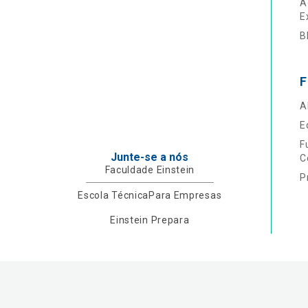
A
E
B
F
A
E
F
Junte-se a nós
C
Faculdade Einstein
P
Escola Técnica
Para Empresas
Einstein Prepara