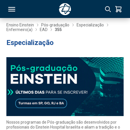
Ensino Einstein
Pós-graduação
Especialização
Enfermeiro(a)
EAD
355
RSO
Especialização
TIVAS
S
IN
ONAL
 MBA
Nossos programas de Pós-graduação são desenvolvidos por
profissionais do Einstein Hospital Israelita e aliam a tradição e o
NTRO