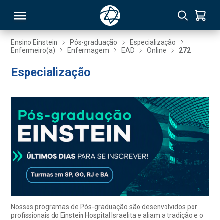
Ensino Einstein
Pós-graduação
Especialização
Enfermeiro(a)
Enfermagem
EAD
Online
272
RSO
Especialização
TIVAS
S
IN
ONAL
 MBA
Nossos programas de Pós-graduação são desenvolvidos por
profissionais do Einstein Hospital Israelita e aliam a tradição e o
NTRO