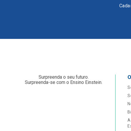
Cadas
O
Surpreenda o seu futuro.
Surpreenda-se com o Ensino Einstein.
S
S
N
B
A
E