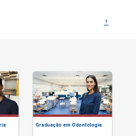
1
ria
Graduação em Odontologia
Gr