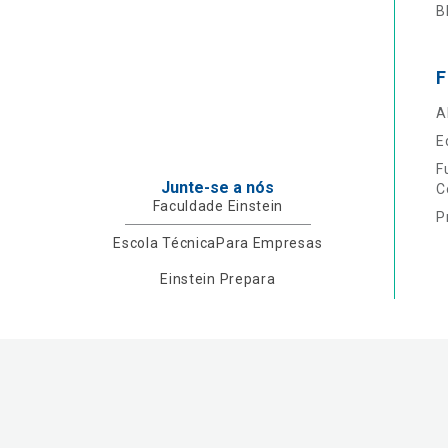
B
F
A
E
F
Junte-se a nós
C
Faculdade Einstein
P
Escola Técnica
Para Empresas
Einstein Prepara