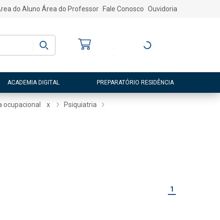
rea do Aluno
Área do Professor
Fale Conosco
Ouvidoria
Bem-vindo
(a)
Entre ou Cadastre-
se
ACADEMIA DIGITAL
PREPARATÓRIO RESIDÊNCIA
a ocupacional
x
Psiquiatria
1