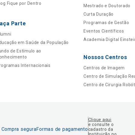
log Fique por Dentro
Mestrado e Doutorado
Curta Duração
aça Parte
Programas de Gestão
Eventos Científicos
lumni
Academia Digital Einstei
ducação em Saúde da População
undo de Estímulo ao
Nossos Centros
onhecimento
rogramas Internacionais
Centros de Imagem
Centro de Simulação Rea
Centro de Cirurgia Robót
Clique aqui
e consulte o
Compra segura
Formas de pagamento
cadastro da
Instituição no