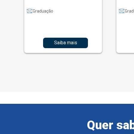
Graduação
Grad
Saiba mais
Quer sab