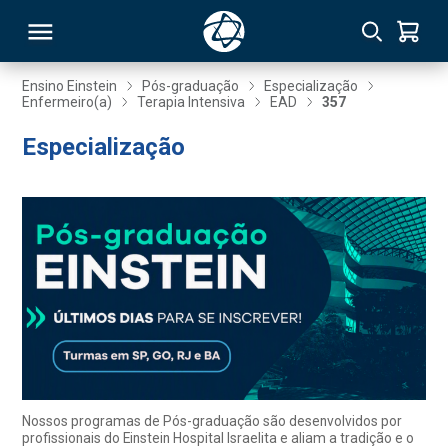
Ensino Einstein
Pós-graduação
Especialização
Enfermeiro(a)
Terapia Intensiva
EAD
357
RSO
Especialização
TIVAS
S
IN
ONAL
 MBA
Nossos programas de Pós-graduação são desenvolvidos por
profissionais do Einstein Hospital Israelita e aliam a tradição e o
NTRO