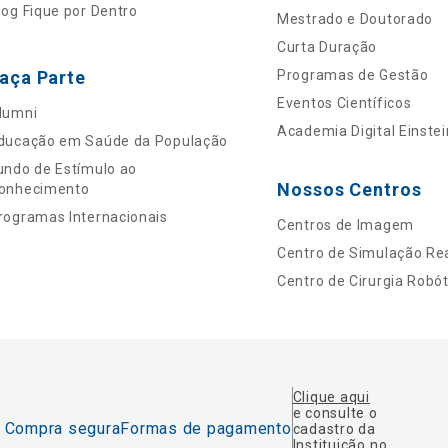
log Fique por Dentro
Mestrado e Doutorado
Curta Duração
aça Parte
Programas de Gestão
Eventos Científicos
lumni
Academia Digital Einstei
ducação em Saúde da População
undo de Estímulo ao
Nossos Centros
onhecimento
rogramas Internacionais
Centros de Imagem
Centro de Simulação Rea
Centro de Cirurgia Robót
Clique aqui
e consulte o
Compra segura
Formas de pagamento
cadastro da
Instituição no