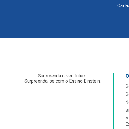
Cadas
O
Surpreenda o seu futuro.
Surpreenda-se com o Ensino Einstein.
S
S
N
B
A
E