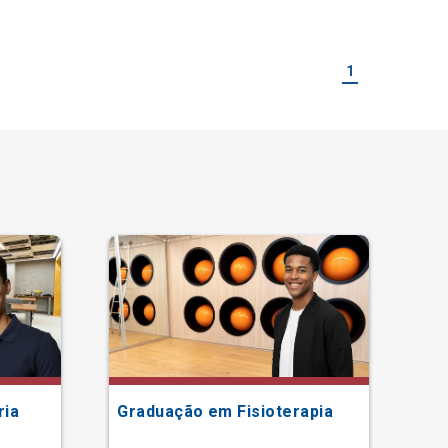
1
ria
Graduação em Fisioterapia
Gr