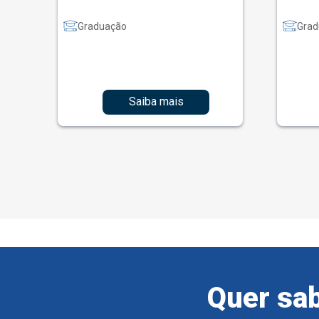
Graduação
Grad
Saiba mais
Quer sab