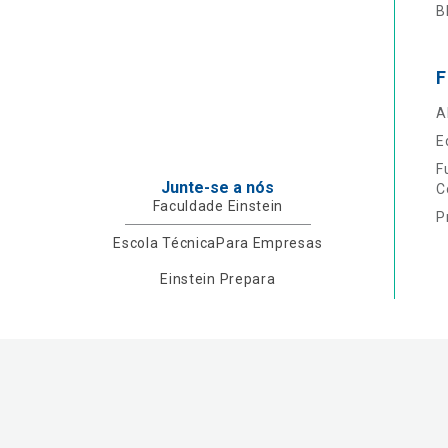
B
F
A
E
F
Junte-se a nós
C
Faculdade Einstein
P
Escola Técnica
Para Empresas
Einstein Prepara