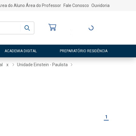
rea do Aluno
Área do Professor
Fale Conosco
Ouvidoria
Bem-vindo
(a)
Entre ou Cadastre-
se
ACADEMIA DIGITAL
PREPARATÓRIO RESIDÊNCIA
al
x
Unidade Einstein - Paulista
1