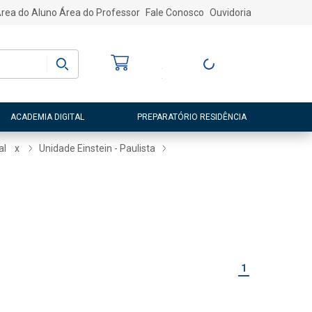
rea do Aluno
Área do Professor
Fale Conosco
Ouvidoria
Bem-vindo
(a)
Entre ou Cadastre-
se
ACADEMIA DIGITAL
PREPARATÓRIO RESIDÊNCIA
al
x
Unidade Einstein - Paulista
1