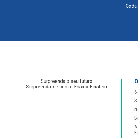
Cadas
O
Surpreenda o seu futuro.
Surpreenda-se com o Ensino Einstein.
S
S
N
B
A
E