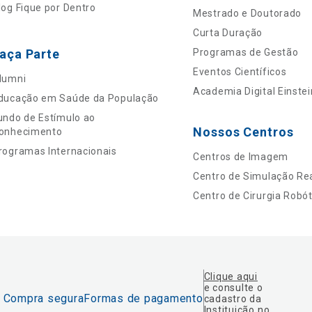
log Fique por Dentro
Mestrado e Doutorado
Curta Duração
aça Parte
Programas de Gestão
Eventos Científicos
lumni
Academia Digital Einstei
ducação em Saúde da População
undo de Estímulo ao
Nossos Centros
onhecimento
rogramas Internacionais
Centros de Imagem
Centro de Simulação Rea
Centro de Cirurgia Robót
Clique aqui
e consulte o
Compra segura
Formas de pagamento
cadastro da
Instituição no