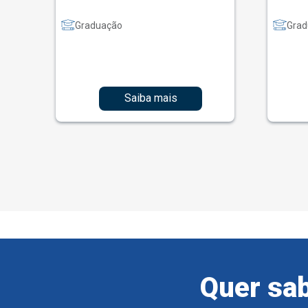
Graduação
Grad
Saiba mais
Quer sab