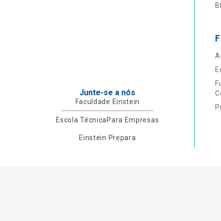
B
F
A
E
F
Junte-se a nós
C
Faculdade Einstein
P
Escola Técnica
Para Empresas
Einstein Prepara