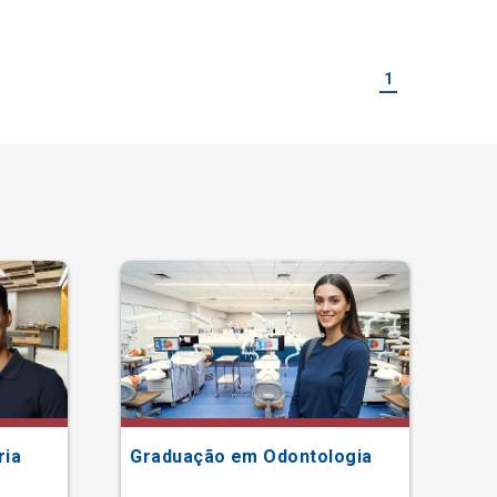
1
ria
Graduação em Odontologia
Gr