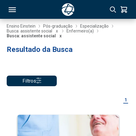
Ensino Einstein
Pós-graduação
Especialização
Busca: assistente social
x
Enfermeiro(a)
Busca: assistente social
x
RSO
Resultado da Busca
TIVAS
S
IN
Filtros
ONAL
1
 MBA
NTRO