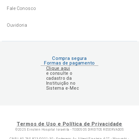
Fale Conosco
Ouvidoria
Compra segura
Formas de pagamento
Clique aqui
e consulte o
cadastro da
Instituição no
Sistema e-Mec
Termos de Uso e Política de Privacidade
©2025 Einstein Hospital Israelita -
TODOS OS DIREITOS RESERVADOS
CNPJ: 60.765.823/0001-30 - Endereço: Av. Albert Einstein, 627 - Morumbi -