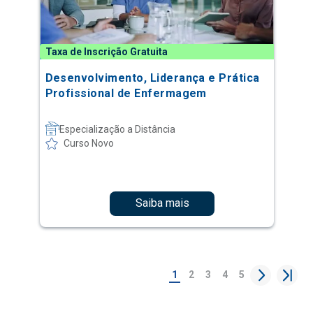
Taxa de Inscrição Gratuita
Desenvolvimento, Liderança e Prática
Profissional de Enfermagem
Especialização a Distância
Curso Novo
Saiba mais
1
2
3
4
5