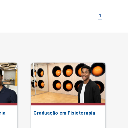
1
ria
Graduação em Fisioterapia
Gr