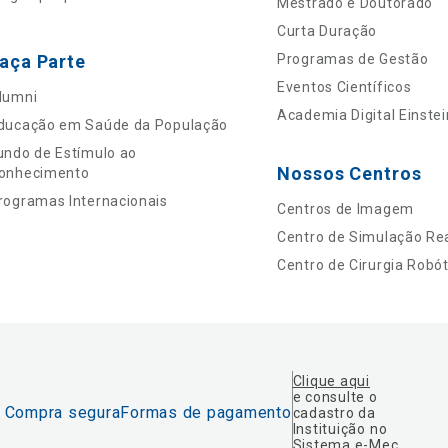
Mestrado e Doutorado
Curta Duração
aça Parte
Programas de Gestão
Eventos Científicos
lumni
Academia Digital Einstei
ducação em Saúde da População
undo de Estímulo ao
Nossos Centros
onhecimento
rogramas Internacionais
Centros de Imagem
Centro de Simulação Rea
Centro de Cirurgia Robót
Clique aqui
e consulte o
Compra segura
Formas de pagamento
cadastro da
Instituição no
Sistema e-Mec