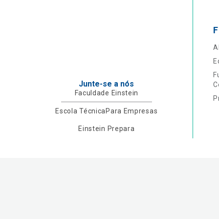
F
A
E
F
Junte-se a nós
C
Faculdade Einstein
P
Escola Técnica
Para Empresas
Einstein Prepara