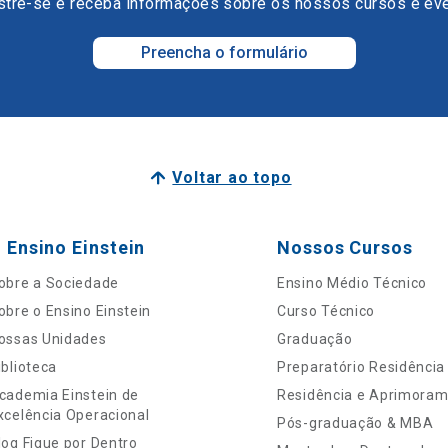
tre-se e receba informações sobre os nossos cursos e ev
Preencha o formulário
Voltar ao topo
 Ensino Einstein
Nossos Cursos
obre a Sociedade
Ensino Médio Técnico
obre o Ensino Einstein
Curso Técnico
ossas Unidades
Graduação
iblioteca
Preparatório Residência
cademia Einstein de
Residência e Aprimora
xcelência Operacional
Pós-graduação & MBA
log Fique por Dentro