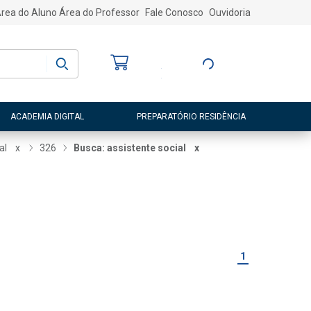
rea do Aluno
Área do Professor
Fale Conosco
Ouvidoria
Bem-vindo
(a)
Entre ou Cadastre-
se
ACADEMIA DIGITAL
PREPARATÓRIO RESIDÊNCIA
al
x
326
Busca: assistente social
x
1