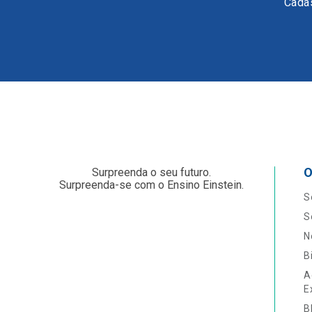
Cadas
O
Surpreenda o seu futuro.
Surpreenda-se com o Ensino Einstein.
S
S
N
B
A
E
B