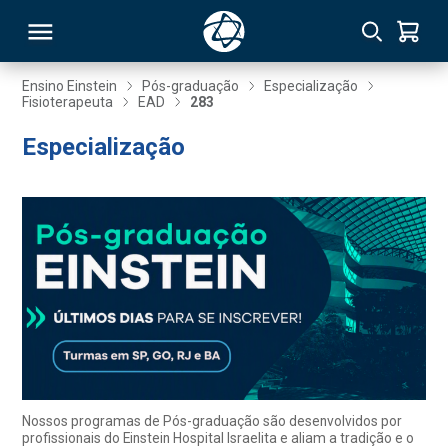
Ensino Einstein
Pós-graduação
Especialização
Fisioterapeuta
EAD
283
RSO
Especialização
TIVAS
S
IN
ONAL
 MBA
Nossos programas de Pós-graduação são desenvolvidos por
profissionais do Einstein Hospital Israelita e aliam a tradição e o
NTRO