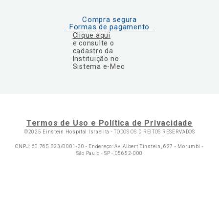
Compra segura
Formas de pagamento
Clique aqui
e consulte o
cadastro da
Instituição no
Sistema e-Mec
Termos de Uso e Política de Privacidade
©2025 Einstein Hospital Israelita -
TODOS OS DIREITOS RESERVADOS
CNPJ: 60.765.823/0001-30 - Endereço: Av. Albert Einstein, 627 - Morumbi -
São Paulo - SP - 05652-000
Ol