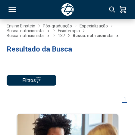
Ensino Einstein
Pós-graduação
Especialização
Busca: nutricionista
x
Fisioterapia
Busca: nutricionista
x
137
Busca: nutricionista
x
RSO
Resultado da Busca
TIVAS
S
IN
Filtros
ONAL
1
 MBA
NTRO