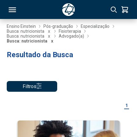
Ensino Einstein
Pós-graduação
Especialização
Busca: nutricionista
x
Fisioterapia
Busca: nutricionista
x
Advogado(a)
RSO
Busca: nutricionista
x
Resultado da Busca
TIVAS
S
IN
ONAL
Filtros
1
 MBA
NTRO