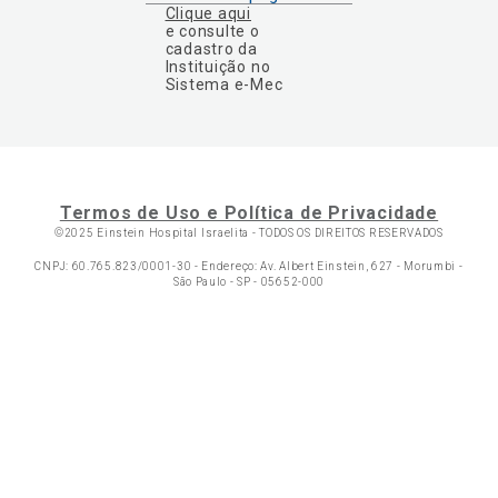
Clique aqui
e consulte o
cadastro da
Instituição no
Sistema e-Mec
Termos de Uso e Política de Privacidade
©2025 Einstein Hospital Israelita -
TODOS OS DIREITOS RESERVADOS
CNPJ: 60.765.823/0001-30 - Endereço: Av. Albert Einstein, 627 - Morumbi -
São Paulo - SP - 05652-000
Ol
C
p