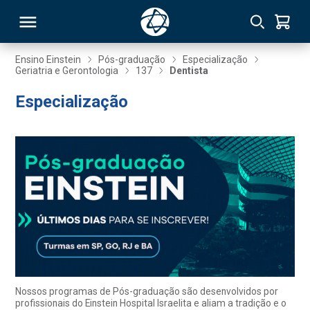
Ensino Einstein
Pós-graduação
Especialização
Geriatria e Gerontologia
137
Dentista
RSO
Especialização
TIVAS
S
IN
ONAL
 MBA
Nossos programas de Pós-graduação são desenvolvidos por
profissionais do Einstein Hospital Israelita e aliam a tradição e o
NTRO