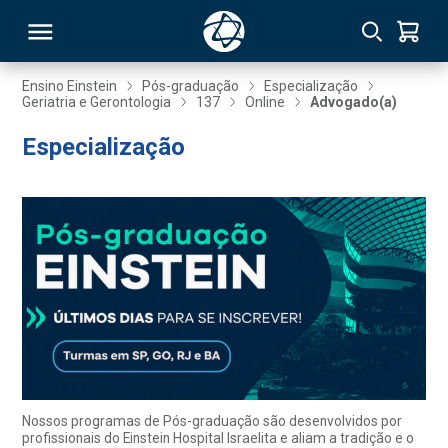
Ensino Einstein
Pós-graduação
Especialização
Geriatria e Gerontologia
137
Online
Advogado(a)
RSO
Especialização
TIVAS
S
IN
ONAL
 MBA
Nossos programas de Pós-graduação são desenvolvidos por
profissionais do Einstein Hospital Israelita e aliam a tradição e o
NTRO