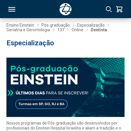
Ensino Einstein
Pós-graduação
Especialização
Geriatria e Gerontologia
137
Online
Dentista
RSO
Especialização
TIVAS
S
IN
ONAL
 MBA
Nossos programas de Pós-graduação são desenvolvidos por
profissionais do Einstein Hospital Israelita e aliam a tradição e o
NTRO