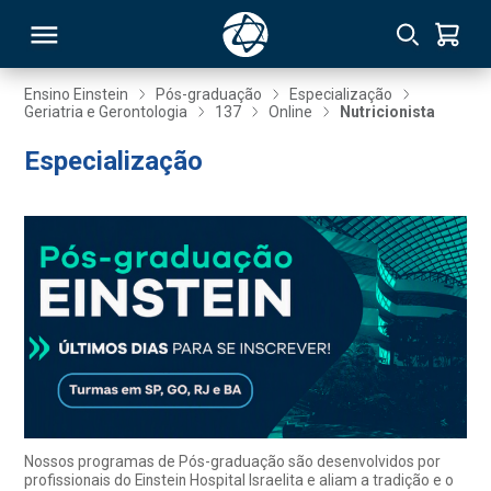
Ensino Einstein
Pós-graduação
Especialização
Geriatria e Gerontologia
137
Online
Nutricionista
RSO
Especialização
TIVAS
S
IN
ONAL
 MBA
Nossos programas de Pós-graduação são desenvolvidos por
profissionais do Einstein Hospital Israelita e aliam a tradição e o
NTRO