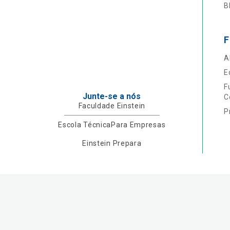
B
F
A
E
F
Junte-se a nós
C
Faculdade Einstein
P
Escola Técnica
Para Empresas
Einstein Prepara