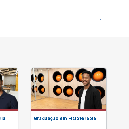
1
ria
Graduação em Fisioterapia
Gr