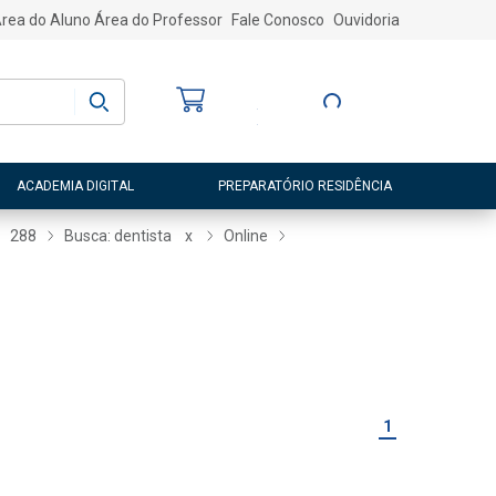
rea do Aluno
Área do Professor
Fale Conosco
Ouvidoria
Bem-vindo
(a)
Entre ou Cadastre-
se
ACADEMIA DIGITAL
PREPARATÓRIO RESIDÊNCIA
288
Busca: dentista
x
Online
1