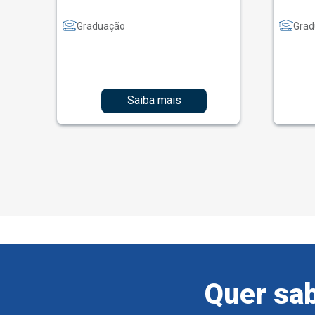
Graduação
Grad
Saiba mais
Quer sab