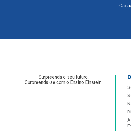
Cadas
O
Surpreenda o seu futuro.
Surpreenda-se com o Ensino Einstein.
S
S
N
B
A
E