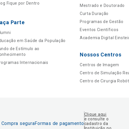
log Fique por Dentro
Mestrado e Doutorado
Curta Duração
aça Parte
Programas de Gestão
Eventos Científicos
lumni
Academia Digital Einstei
ducação em Saúde da População
undo de Estímulo ao
Nossos Centros
onhecimento
rogramas Internacionais
Centros de Imagem
Centro de Simulação Rea
Centro de Cirurgia Robót
Clique aqui
e consulte o
Compra segura
Formas de pagamento
cadastro da
Instituição no